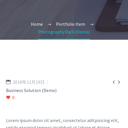
Home
Portfolio Item
Photography Dark (Demo)


2018年12月19日
Business Solution (Demo)
0
Lorem ipsum dolor sit amet, consectetur aditpisicing elit,
sed do eiusmod tempor incididunt ut labore et dolore